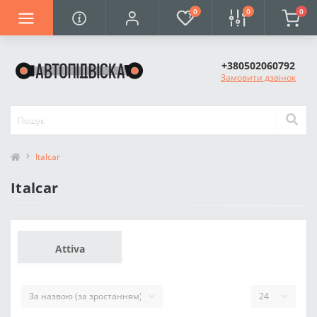
0
0
0
+380502060792
Замовити дзвінок
Italcar
Italcar
Attiva