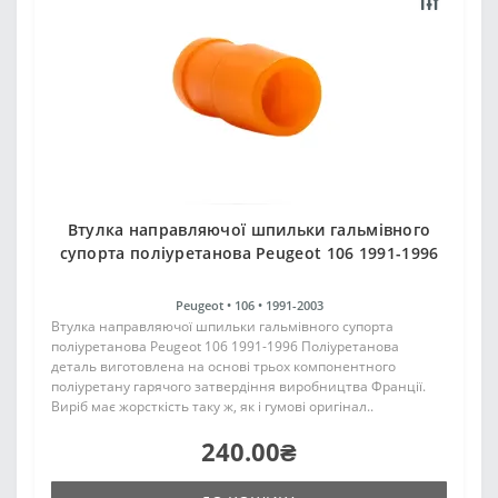
Втулка направляючої шпильки гальмівного
супорта поліуретанова Peugeot 106 1991-1996
Peugeot •
106 •
1991-2003
Втулка направляючої шпильки гальмівного супорта
поліуретанова Peugeot 106 1991-1996 Поліуретанова
деталь виготовлена на основі трьох компонентного
поліуретану гарячого затвердіння виробництва Франції.
Виріб має жорсткість таку ж, як і гумові оригінал..
240.00₴