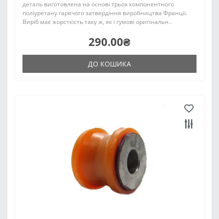
деталь виготовлена на основі трьох компонентного
поліуретану гарячого затвердіння виробництва Франції.
Виріб має жорсткість таку ж, як і гумові оригінальн..
290.00₴
ДО КОШИКА