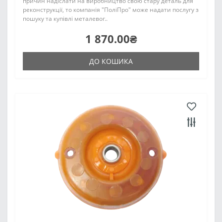
причин надіслати на виробництво свою стару деталь для
реконструкції, то компанія "ПоліПро" може надати послугу з
пошуку та купівлі металевог..
1 870.00₴
ДО КОШИКА