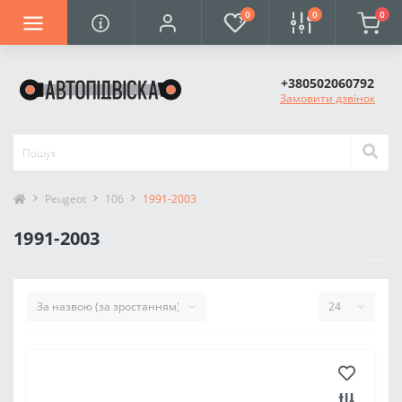
0
0
0
+380502060792
Замовити дзвінок
Peugeot
106
1991-2003
1991-2003