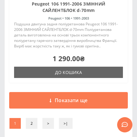
Peugeot 106 1991-2006 ЗМІННИЙ
САЙЛЕНТБЛОК d-70mm
Peugeot •
106 •
1991-2003
Подушка двигуна задня поліуретанова Peugeot 106 1991-
2006 ЗМІННИЙ САЙЛЕНТБЛОК d-70mm Поліуретанова
деталь виготовлена на основі трьох компонентного
поліуретану гарячого затвердіння виробництва Франції.
Виріб має жорсткість таку ж, як і гумові оригіна..
1 290.00₴
ДО КОШИКА
Показати ще
1
2
>
>|