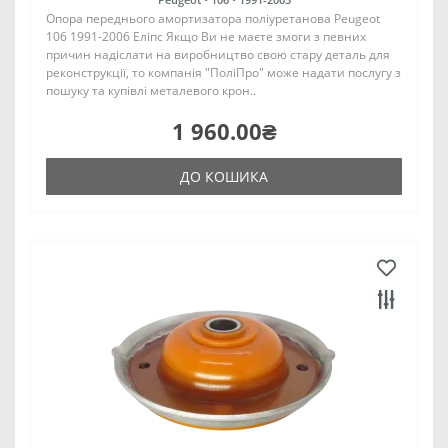
Опора переднього амортизатора поліуретанова Peugeot
106 1991-2006 Еліпс Якщо Ви не маєте змоги з певних
причин надіслати на виробництво свою стару деталь для
реконструкції, то компанія "ПоліПро" може надати послугу з
пошуку та купівлі металевого крон..
1 960.00₴
ДО КОШИКА