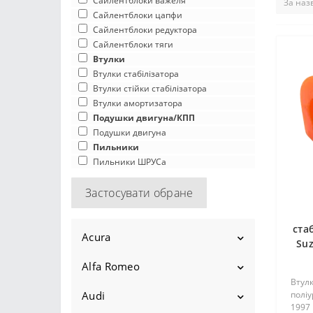
Сайлентблоки важеля
Сайлентблоки цапфи
Сайлентблоки редуктора
Сайлентблоки тяги
Втулки
Втулки стабілізатора
Втулки стійки стабілізатора
Втулки амортизатора
Подушки двигуна/КПП
Подушки двигуна
Пильники
Пильники ШРУСа
Застосувати обране
ста
Acura
Suz
Alfa Romeo
Ilx
Втулк
2012-2015
Legend
Audi
145
поліу
1997 