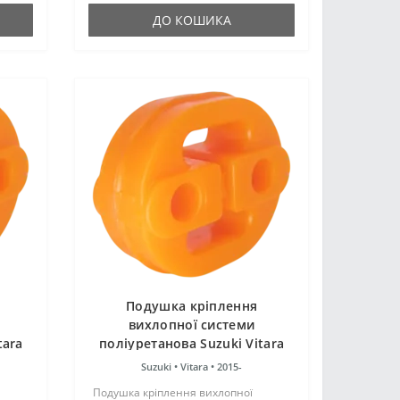
ДО КОШИКА
Подушка кріплення
вихлопної системи
tara
поліуретанова Suzuki Vitara
2015-
Suzuki •
Vitara •
2015-
Подушка кріплення вихлопної