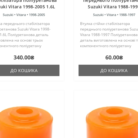
білізатора поліуретанова
переднього поліуретан
uki Vitara 1998-2005 1.6L
Suzuki Vitara 1988-199
Suzuki •
Vitara •
1998-2005
Suzuki •
Vitara •
1988-1997
а переднього стабілізатора
Втулка стійки стабілізатора
ретанова Suzuki Vitara 1998-
переднього поліуретанова Suzu
1.6L Поліуретанова деталь
Vitara 1988-1997 Поліуретанова
овлена на основі трьох
деталь виготовлена на основі 
онентного поліуретану
компонентного поліуретану
чого затвердіння виробництва
гарячого затвердіння виробни
340.00₴
60.00₴
ії. Виріб має жорсткість таку ж,
Франції. Виріб має жорсткість т
гумові оригінальні сайле..
як і гумові оригінальні сай..
ДО КОШИКА
ДО КОШИКА