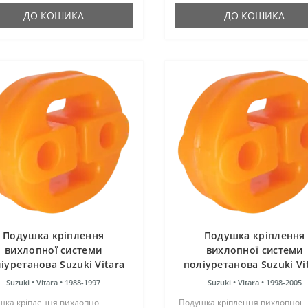
заощ..
ДО КОШИКА
ДО КОШИКА
Подушка кріплення
Подушка кріплення
вихлопної системи
вихлопної системи
іуретанова Suzuki Vitara
поліуретанова Suzuki Vi
1988-1997
1998-2005
Suzuki •
Vitara •
1988-1997
Suzuki •
Vitara •
1998-2005
шка кріплення вихлопної
Подушка кріплення вихлопної