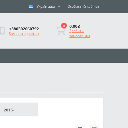
Українська
Особистий кабінет
0.00₴
0
+380502060792
Зробити
Замовити дзвінок
замовлення
2015-