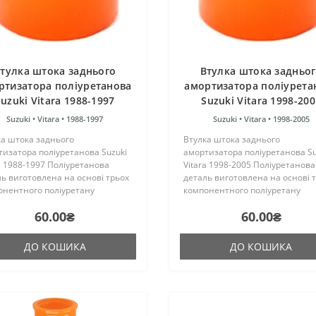
тулка штока заднього
Втулка штока задньо
ртизатора поліуретанова
амортизатора поліурета
Suzuki Vitara 1988-1997
Suzuki Vitara 1998-200
Suzuki •
Vitara •
1988-1997
Suzuki •
Vitara •
1998-2005
ка штока заднього
Втулка штока заднього
изатора поліуретанова Suzuki
амортизатора поліуретанова Su
a 1988-1997 Поліуретанова
Vitara 1998-2005 Поліуретанова
ь виготовлена на основі трьох
деталь виготовлена на основі 
онентного поліуретану
компонентного поліуретану
чого затвердіння виробництва
гарячого затвердіння виробни
60.00₴
60.00₴
ії. Виріб має жорсткість таку ж,
Франції. Виріб має жорсткість т
гумові оригінальні сайлент..
як і гумові оригінальні сайлент.
ДО КОШИКА
ДО КОШИКА