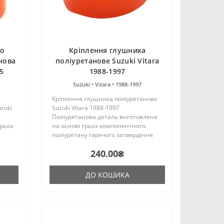
го
Кріплення глушника
нова
поліуретанове Suzuki Vitara
5
1988-1997
Suzuki •
Vitara •
1988-1997
Кріплення глушника поліуретанове
zuki
Suzuki Vitara 1988-1997
Поліуретанова деталь виготовлена
трьох
на основі трьох компонентного
поліуретану гарячого затвердіння
цтва
виробництва Франції. Виріб має
240.00₴
аку ж,
жорсткість таку ж, як і гумові
.
оригінальні сайлентблоки.
Установка..
ДО КОШИКА