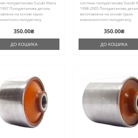
ми поліуретанова Suzuki Vitara
системи поліуретанова Suzuki V
1997 Поліуретанова деталь
1998-2005 Поліуретанова дета
овлена на основі трьох
виготовлена на основі трьох
онентного поліуретану
компонентного поліуретану
чого затвердіння виробництва
гарячого затвердіння виробни
350.00₴
350.00₴
ії. Виріб має жорсткість таку ж,
Франції. Виріб має жорсткість т
гумові оригінальні сайлен..
як і гумові оригінальні сайлен..
ДО КОШИКА
ДО КОШИКА