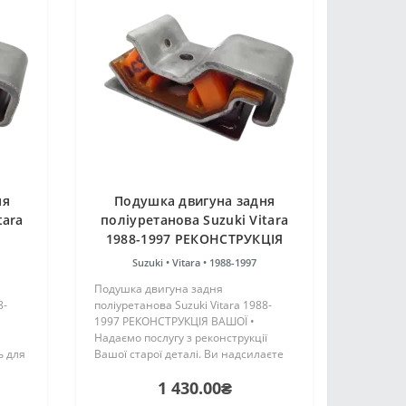
ня
Подушка двигуна задня
tara
поліуретанова Suzuki Vitara
1988-1997 РЕКОНСТРУКЦІЯ
ВАШОЇ
Suzuki •
Vitara •
1988-1997
Подушка двигуна задня
8-
поліуретанова Suzuki Vitara 1988-
1997 РЕКОНСТРУКЦІЯ ВАШОЇ •
Надаємо послугу з реконструкції
ь для
Вашої старої деталі. Ви надсилаєте
іПро"
свою стару деталь на реконструкцію,
1 430.00₴
та
ми виконуємо роботу з відновлення
,
та відправляємо Вашу деталь наз..