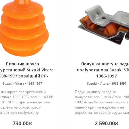
Пильник шруса
Подушка двигуна зад
іуретановий Suzuki Vitara
поліуретанова Suzuki Vi
988-1997 зовнішній PP-
1988-1997
0019j_20x70
Suzuki •
Vitara •
1988-1997
Suzuki •
Vitara •
1988-1997
ник шруса поліуретановий
Подушка двигуна задня
i Vitara 1988-1997 зовнішній PP-
поліуретанова Suzuki Vitara 198
_20x70 Поліуретанова деталь
1997 Якщо Ви не маєте змоги з
овлена на основі трьох
певних причин надіслати на
онентного поліуретану
виробництво свою стару детал
чого затвердіння виробництва
реконструкції, то компанія "Пол
730.00₴
2 590.00₴
ії. Виріб має жорсткість таку ж,
може надати послугу з пошуку 
гумові оригінальні са..
купівлі металевого кронштейна