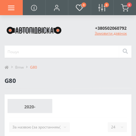
0
0
0
+380502060792
Замовити дзвінок
Bmw
G80
G80
2020-