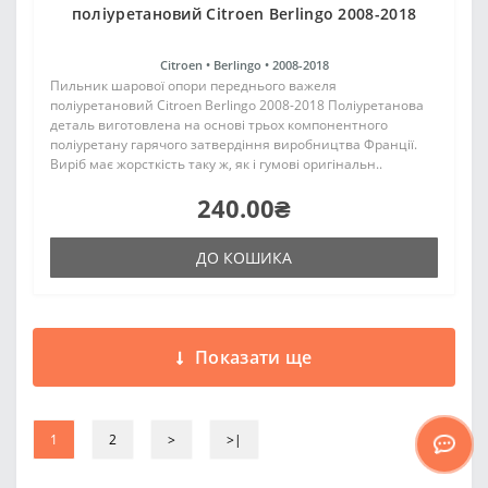
поліуретановий Citroen Berlingo 2008-2018
Citroen •
Berlingo •
2008-2018
Пильник шарової опори переднього важеля
поліуретановий Citroen Berlingo 2008-2018 Поліуретанова
деталь виготовлена на основі трьох компонентного
поліуретану гарячого затвердіння виробництва Франції.
Виріб має жорсткість таку ж, як і гумові оригінальн..
240.00₴
ДО КОШИКА
Показати ще
1
2
>
>|