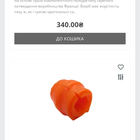
на основі трьох компонентного поліуретану гарячого
затвердіння виробництва Франції. Виріб має жорсткість
таку ж, як і гумові оригінальні са..
340.00₴
ДО КОШИКА