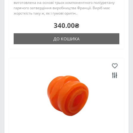
виготовлена на основі трьох компонентного поліуретану
гарячого затвердіння виробництва Франції. Виріб має
жорсткість таку ж, як і гумові оригін..
340.00₴
ДО КОШИКА