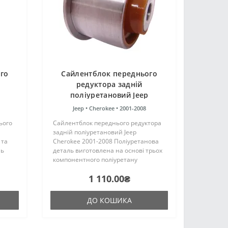
го
Сайлентблок переднього
редуктора задній
поліуретановий Jeep
Cherokee 2001-2008
Jeep •
Cherokee •
2001-2008
ій
ього
Сайлентблок переднього редуктора
задній поліуретановий Jeep
 та
Cherokee 2001-2008 Поліуретанова
ль
деталь виготовлена на основі трьох
компонентного поліуретану
гарячого затвердіння виробництва
1 110.00₴
цтва
Франції. Виріб має жорсткість таку ж,
аку ж,
як і гумові оригінальні с..
ДО КОШИКА