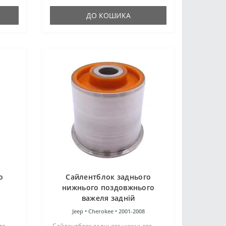
Франції. Виріб має жорсткість таку ж,
як і гумові оригінальні..
ДО КОШИКА
о
Сайлентблок заднього
нижнього поздовжнього
важеля задній
поліуретановий Jeep
Jeep •
Cherokee •
2001-2008
Cherokee 2001-2008
го
Сайлентблок заднього нижнього