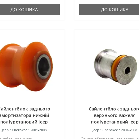
кість таку ж, як і гумові оригін..
оригінальні сайлентблоки. Уст..
ДО КОШИКА
ДО КОШИКА
Сайлентблок заднього
Сайлентблок задньог
амортизатора нижній
верхнього важеля
поліуретановий Jeep
поліуретановий Jeep
Cherokee 2001-2008
Cherokee 2001-2008
Jeep •
Cherokee •
2001-2008
Jeep •
Cherokee •
2001-2008
ентблок заднього
Сайлентблок заднього верхньо