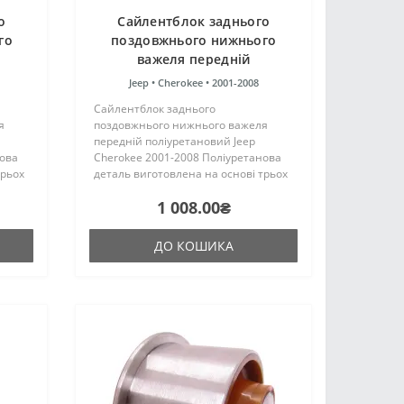
о
Сайлентблок заднього
го
поздовжнього нижнього
важеля передній
поліуретановий Jeep
Jeep •
Cherokee •
2001-2008
Cherokee 2001-2008
Сайлентблок заднього
я
поздовжнього нижнього важеля
передній поліуретановий Jeep
нова
Cherokee 2001-2008 Поліуретанова
трьох
деталь виготовлена на основі трьох
компонентного поліуретану
1 008.00₴
цтва
гарячого затвердіння виробництва
аку ж,
Франції. Виріб має жорсткість таку ж,
як і г..
ДО КОШИКА