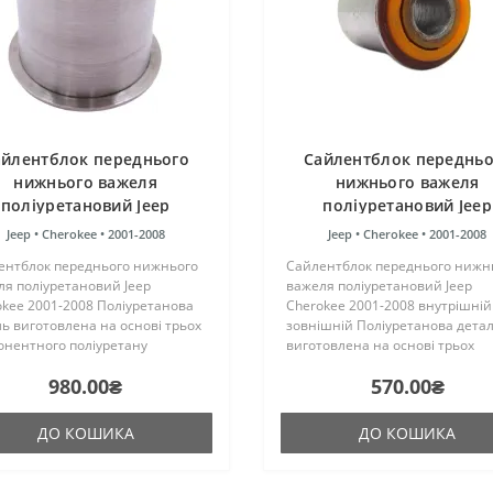
айлентблок переднього
Сайлентблок передньо
нижнього важеля
нижнього важеля
поліуретановий Jeep
поліуретановий Jeep
Cherokee 2001-2008
Cherokee 2001-2008
Jeep •
Cherokee •
2001-2008
Jeep •
Cherokee •
2001-2008
внутрішній та зовнішн
ентблок переднього нижнього
Сайлентблок переднього нижн
я поліуретановий Jeep
важеля поліуретановий Jeep
kee 2001-2008 Поліуретанова
Cherokee 2001-2008 внутрішній
ь виготовлена на основі трьох
зовнішній Поліуретанова дета
онентного поліуретану
виготовлена на основі трьох
чого затвердіння виробництва
компонентного поліуретану
980.00₴
570.00₴
ії. Виріб має жорсткість таку ж,
гарячого затвердіння виробни
гумові оригінальні са..
Франції. Виріб має жорсткість т
як..
ДО КОШИКА
ДО КОШИКА