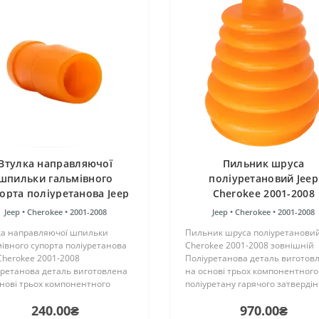
Втулка направляючої
Пильник шруса
шпильки гальмівного
поліуретановий Jeep
орта поліуретанова Jeep
Cherokee 2001-2008
Cherokee 2001-2008
зовнішній
Jeep •
Cherokee •
2001-2008
Jeep •
Cherokee •
2001-2008
ка направляючої шпильки
Пильник шруса поліуретановий
івного супорта поліуретанова
Cherokee 2001-2008 зовнішній
Cherokee 2001-2008
Поліуретанова деталь виготов
уретанова деталь виготовлена
на основі трьох компонентного
нові трьох компонентного
поліуретану гарячого затверді
ретану гарячого затвердіння
виробництва Франції. Виріб ма
240.00₴
970.00₴
ництва Франції. Виріб має
жорсткість таку ж, як і гумові