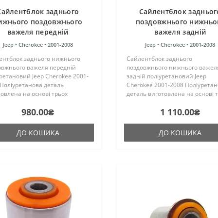
Сайлентблок заднього
Сайлентблок задньог
ижнього поздовжнього
поздовжнього нижньо
важеля передній
важеля задній
поліуретановий Jeep
поліуретановий Jeep
Jeep •
Cherokee •
2001-2008
Jeep •
Cherokee •
2001-2008
Cherokee 2001-2008
Cherokee 2001-2008
ентблок заднього нижнього
Сайлентблок заднього
овжнього важеля передній
поздовжнього нижнього важел
ретановий Jeep Cherokee 2001-
задній поліуретановий Jeep
 Поліуретанова деталь
Cherokee 2001-2008 Поліурета
овлена на основі трьох
деталь виготовлена на основі 
онентного поліуретану
компонентного поліуретану
980.00₴
1 110.00₴
чого затвердіння виробництва
гарячого затвердіння виробни
ії. Виріб має жорсткість таку ж,
Франції. Виріб має жорсткість т
як і гум..
ДО КОШИКА
ДО КОШИКА