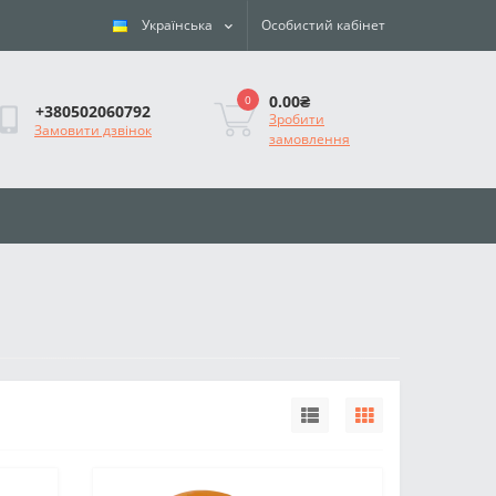
Українська
Особистий кабінет
0.00₴
0
+380502060792
Зробити
Замовити дзвінок
замовлення