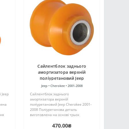
Сайлентблок заднього
амортизатора верхній
поліуретановий Jeep
Cherokee 2001-2008
Jeep •
Cherokee •
2001-2008
 Jeep
Сайлентблок заднього
амортизатора верхній
лена
поліуретановий Jeep Cherokee 2001-
2008 Поліуретанова деталь
ння
виготовлена на основі трьох
є
компонентного поліуретану
470.00₴
гарячого затвердіння виробництва