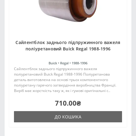
Сайлентблок заднього підпружинного важеля
поліуретановий Buick Regal 1988-1996
Buick •
Regal •
1988-1996
Сайлентблок заднього підпружинного важеля
поліуретановий Buick Regal 1988-1996 Поліуретанова
деталь виготовлена на основі трьох компонентного
поліуретану гарячого затвердіння виробництва Франції.
Виріб має жорсткість таку ж, як і гумові оригінальні с..
710.00₴
ДО КОШИКА