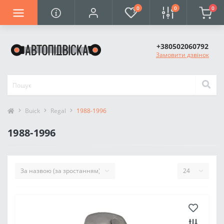
0
0
0
+380502060792
Замовити дзвінок
Buick
Regal
1988-1996
1988-1996