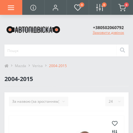
0
0
0
+380502060792
Замовити дзвінок
Mazda
Verisa
2004-2015
2004-2015