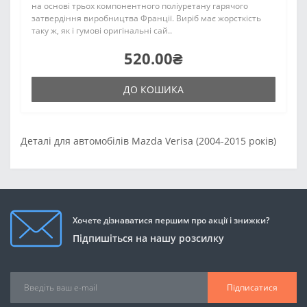
на основі трьох компонентного поліуретану гарячого
затвердіння виробництва Франції. Виріб має жорсткість
таку ж, як і гумові оригінальні сай..
520.00₴
ДО КОШИКА
Деталі для автомобілів Mazda Verisa (2004-2015 років)
Хочете дізнаватися першим про акції і знижки?
Підпишіться на нашу розсилку
Підписатися