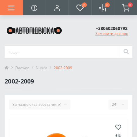
0
0
0
+380502060792
Замовити дзвінок
Daewoo
Nubira
2002-2009
2002-2009