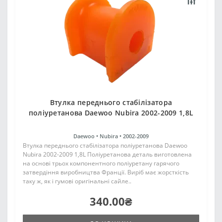
Втулка переднього стабілізатора
поліуретанова Daewoo Nubira 2002-2009 1,8L
Daewoo •
Nubira •
2002-2009
Втулка переднього стабілізатора поліуретанова Daewoo
Nubira 2002-2009 1,8L Поліуретанова деталь виготовлена
на основі трьох компонентного поліуретану гарячого
затвердіння виробництва Франції. Виріб має жорсткість
таку ж, як і гумові оригінальні сайле..
340.00₴