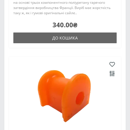
на основі трьох компонентного поліуретану гарячого
затвердіння виробництва Франції. Виріб має жорсткість
таку ж, як і гумові оригінальні сайле..
340.00₴
ДО КОШИКА