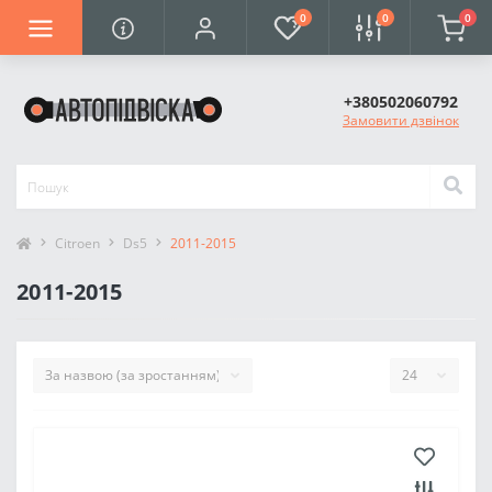
0
0
0
+380502060792
Замовити дзвінок
Citroen
Ds5
2011-2015
2011-2015