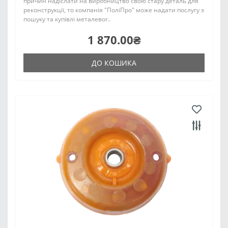
причин надіслати на виробництво свою стару деталь для
реконструкції, то компанія "ПоліПро" може надати послугу з
пошуку та купівлі металевог..
1 870.00₴
ДО КОШИКА