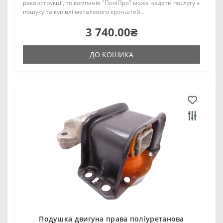
реконструкції, то компанія "ПоліПро" може надати послугу з
пошуку та купівлі металевого кронштей..
3 740.00₴
ДО КОШИКА
Подушка двигуна права поліуретанова