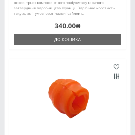
основі трьох компонентного поліуретану гарячого
затвердіння виробництва Франції. Виріб має жорсткість
таку ж, як і гумові оригінальні сайлент..
340.00₴
ДО КОШИКА