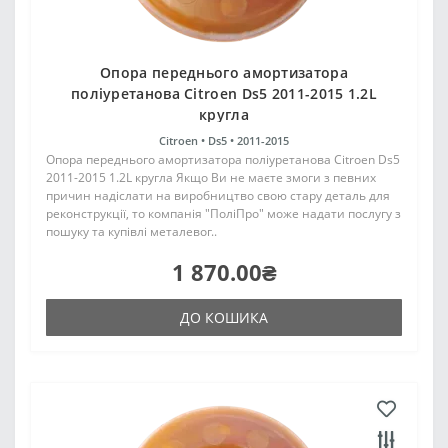
Опора переднього амортизатора
поліуретанова Citroen Ds5 2011-2015 1.2L
кругла
Citroen •
Ds5 •
2011-2015
Опора переднього амортизатора поліуретанова Citroen Ds5
2011-2015 1.2L кругла Якщо Ви не маєте змоги з певних
причин надіслати на виробництво свою стару деталь для
реконструкції, то компанія "ПоліПро" може надати послугу з
пошуку та купівлі металевог..
1 870.00₴
ДО КОШИКА