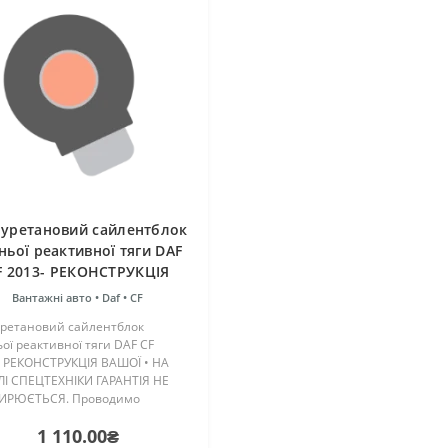
іуретановий сайлентблок
ньої реактивної тяги DAF
F 2013- РЕКОНСТРУКЦІЯ
ВАШОЇ
Вантажні авто •
Daf •
CF
уретановий сайлентблок
ої реактивної тяги DAF CF
- РЕКОНСТРУКЦІЯ ВАШОЇ • НА
ЛІ СПЕЦТЕХНІКИ ГАРАНТІЯ НЕ
РЮЄТЬСЯ. Проводимо
струкцію вашої старої деталі.
1 110.00₴
дсилаєте свою стару деталь на