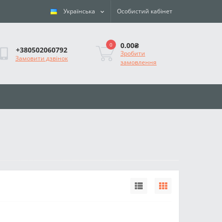
Українська
Особистий кабінет
0.00₴
0
+380502060792
Зробити
Замовити дзвінок
замовлення