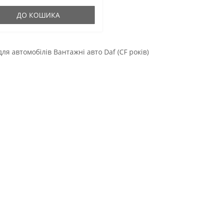
струкцію, ми виконуємо роботу
ДО КОШИКА
для автомобілів Вантажні авто Daf (CF років)