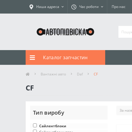
Наша адреса
Час роботи
Про нас
Каталог запчастин
Вантажні авто
Daf
CF
CF
Тип виробу
Сайлентблоки