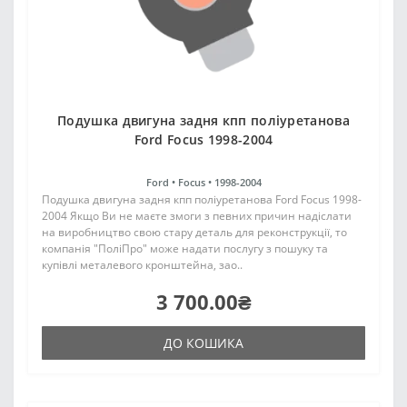
Подушка двигуна задня кпп поліуретанова
Ford Focus 1998-2004
Ford •
Focus •
1998-2004
Подушка двигуна задня кпп поліуретанова Ford Focus 1998-
2004 Якщо Ви не маєте змоги з певних причин надіслати
на виробництво свою стару деталь для реконструкції, то
компанія "ПоліПро" може надати послугу з пошуку та
купівлі металевого кронштейна, зао..
3 700.00₴
ДО КОШИКА