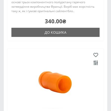
основі трьох компонентного поліуретану гарячого
затвердіння виробництва Франції. Виріб має жорсткість
таку ж, як і гумові оригінальні сайлентбло..
340.00₴
ДО КОШИКА