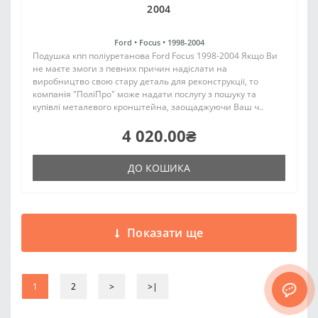
2004
Ford •
Focus •
1998-2004
Подушка кпп поліуретанова Ford Focus 1998-2004 Якщо Ви
не маєте змоги з певних причин надіслати на
виробництво свою стару деталь для реконструкції, то
компанія "ПоліПро" може надати послугу з пошуку та
купівлі металевого кронштейна, заощаджуючи Ваш ч..
4 020.00₴
ДО КОШИКА
Показати ще
1
2
>
>|