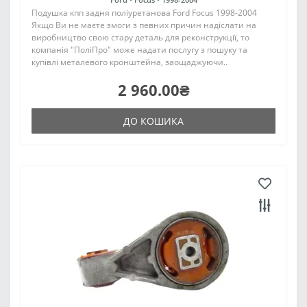
Подушка кпп задня поліуретанова Ford Focus 1998-2004
Якщо Ви не маєте змоги з певних причин надіслати на
виробництво свою стару деталь для реконструкції, то
компанія "ПоліПро" може надати послугу з пошуку та
купівлі металевого кронштейна, заощаджуючи..
2 960.00₴
ДО КОШИКА