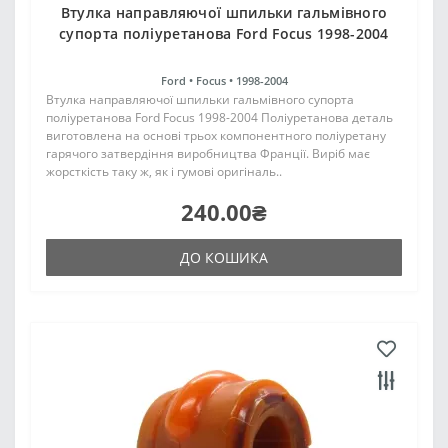
Втулка направляючої шпильки гальмівного
супорта поліуретанова Ford Focus 1998-2004
Ford •
Focus •
1998-2004
Втулка направляючої шпильки гальмівного супорта
поліуретанова Ford Focus 1998-2004 Поліуретанова деталь
виготовлена на основі трьох компонентного поліуретану
гарячого затвердіння виробництва Франції. Виріб має
жорсткість таку ж, як і гумові оригіналь..
240.00₴
ДО КОШИКА