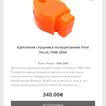
Кріплення глушника поліуретанове Ford
Focus 1998-2004
Ford •
Focus •
1998-2004
Кріплення глушника поліуретанове Ford Focus 1998-2004
Поліуретанова деталь виготовлена на основі трьох
компонентного поліуретану гарячого затвердіння
виробництва Франції. Виріб має жорсткість таку ж, як і
гумові оригінальні сайлентблоки. Установка на..
340.00₴
ДО КОШИКА