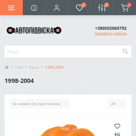
0
0
0
+380502060792
Замовити дзвінок
Ford
Focus
1998-2004
1998-2004