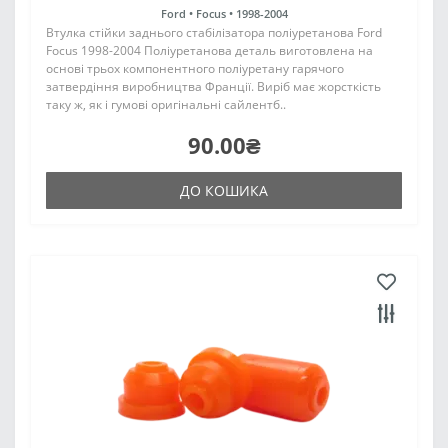
Ford •
Focus •
1998-2004
Втулка стійки заднього стабілізатора поліуретанова Ford
Focus 1998-2004 Поліуретанова деталь виготовлена на
основі трьох компонентного поліуретану гарячого
затвердіння виробництва Франції. Виріб має жорсткість
таку ж, як і гумові оригінальні сайлентб..
90.00₴
ДО КОШИКА