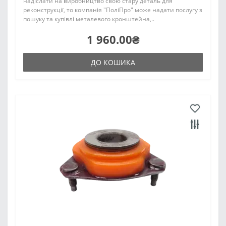
надіслати на виробництво свою стару деталь для
реконструкції, то компанія "ПоліПро" може надати послугу з
пошуку та купівлі металевого кронштейна,..
1 960.00₴
ДО КОШИКА