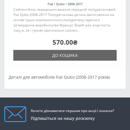
Fiat •
Qubo •
2008-2017
Сайлентблок переднього важеля передній поліуретановий
Fiat Qubo 2008-2017 Поліуретанова деталь виготовлена на
основі трьох компонентного поліуретану гарячого
затвердіння виробництва Франції. Виріб має жорсткість
таку ж, як і гумові оригінальні сайлен..
570.00₴
ДО КОШИКА
Деталі для автомобілів Fiat Qubo (2008-2017 років)
Хочете дізнаватися першим про акції і знижки?
Підпишіться на нашу розсилку