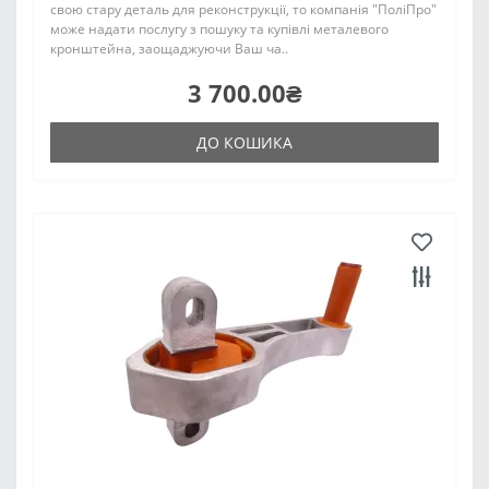
свою стару деталь для реконструкції, то компанія "ПоліПро"
може надати послугу з пошуку та купівлі металевого
кронштейна, заощаджуючи Ваш ча..
3 700.00₴
ДО КОШИКА