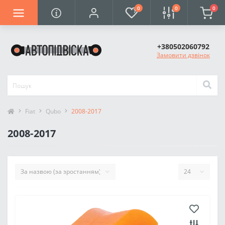
0
0
0
+380502060792
Замовити дзвінок
Fiat
Qubo
2008-2017
2008-2017