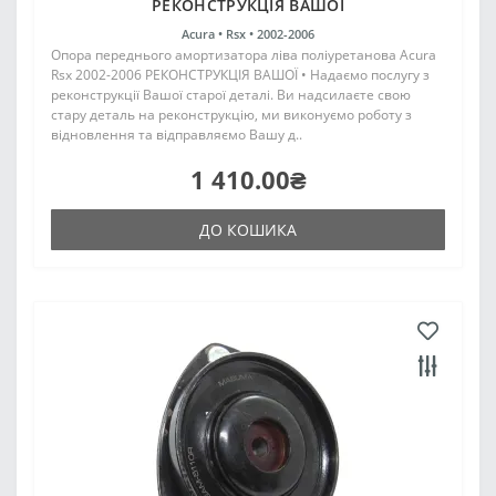
РЕКОНСТРУКЦІЯ ВАШОЇ
Acura •
Rsx •
2002-2006
Опора переднього амортизатора ліва поліуретанова Acura
Rsx 2002-2006 РЕКОНСТРУКЦІЯ ВАШОЇ • Надаємо послугу з
реконструкції Вашої старої деталі. Ви надсилаєте свою
стару деталь на реконструкцію, ми виконуємо роботу з
відновлення та відправляємо Вашу д..
1 410.00₴
ДО КОШИКА