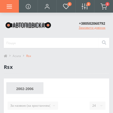
0
0
0
+380502060792
Замовити дзвінок
Acura
Rsx
Rsx
2002-2006