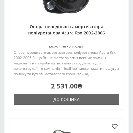
Опора переднього амортизатора
поліуретанова Acura Rsx 2002-2006
Acura •
Rsx •
2002-2006
Опора переднього амортизатора поліуретанова Acura Rsx
2002-2006 Якщо Ви не маєте змоги з певних причин
надіслати на виробництво свою стару деталь для
реконструкції, то компанія "ПоліПро" може надати послугу з
пошуку та купівлі металевого кронштейна, ..
2 531.00₴
ДО КОШИКА