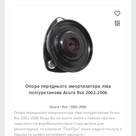
Опора переднього амортизатора ліва
поліуретанова Acura Rsx 2002-2006
Acura •
Rsx •
2002-2006
Опора переднього амортизатора ліва поліуретанова Acura
Rsx 2002-2006 Якщо Ви не маєте змоги з певних причин
надіслати на виробництво свою стару деталь для
реконструкції, то компанія "ПоліПро" може надати послугу з
пошуку та купівлі металевого кронште..