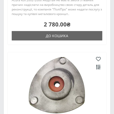
Acura Rsx 2002-2006 Якщо Ви не маєте змоги з певних
причин надіслати на виробництво свою стару деталь для
реконструкції, то компанія "ПоліПро" може надати послугу з
пошуку та купівлі металевого кроншт..
2 780.00₴
ДО КОШИКА