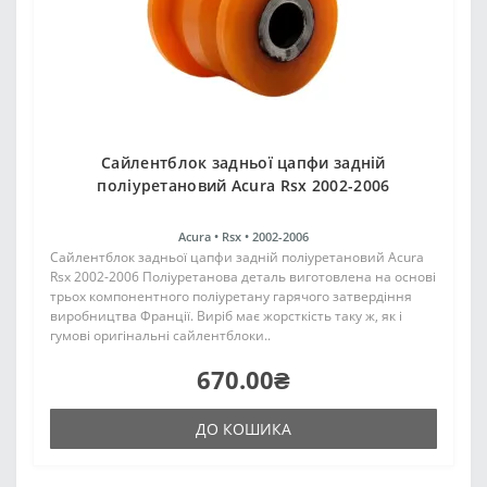
Сайлентблок задньої цапфи задній
поліуретановий Acura Rsx 2002-2006
Acura •
Rsx •
2002-2006
Сайлентблок задньої цапфи задній поліуретановий Acura
Rsx 2002-2006 Поліуретанова деталь виготовлена на основі
трьох компонентного поліуретану гарячого затвердіння
виробництва Франції. Виріб має жорсткість таку ж, як і
гумові оригінальні сайлентблоки..
670.00₴
ДО КОШИКА