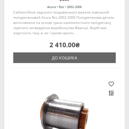
Acura •
Rsx •
2002-2006
Сайлентблок заднього поздовжнього важеля зовнішній
поліуретановий Acura Rsx 2002-2006 Поліуретанова деталь
виготовлена на основі трьох компонентного поліуретану
гарячого затвердіння виробництва Франції. Виріб має
жорсткість таку ж, як і гумові оригін..
2 410.00₴
ДО КОШИКА