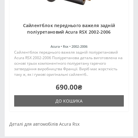
Сайлентблок переднього важеля задній
поліуретановий Acura RSX 2002-2006
Acura •
Rsx •
2002-2006
Сайлентблок переднього важеля задній поліуретановий
Acura RSX 2002-2006 Поліуретанова деталь виготовлена на
основі трьох компонентного поліуретану гарячого
затвердіння виробництва Франції. Виріб має жорсткість
таку ж, як і гумові оригінальні сайлентб..
690.00₴
ДО КОШИКА
Деталі для автомобілів Acura Rsx