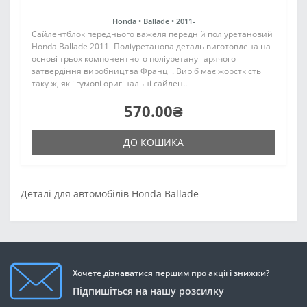
Honda •
Ballade •
2011-
Сайлентблок переднього важеля передній поліуретановий
Honda Ballade 2011- Поліуретанова деталь виготовлена на
основі трьох компонентного поліуретану гарячого
затвердіння виробництва Франції. Виріб має жорсткість
таку ж, як і гумові оригінальні сайлен..
570.00₴
ДО КОШИКА
Деталі для автомобілів Honda Ballade
Хочете дізнаватися першим про акції і знижки?
Підпишіться на нашу розсилку