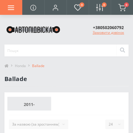
0
0
0
+380502060792
Замовити дзвінок
Honda
Ballade
Ballade
2011-