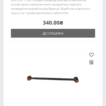
2005-2011 2,4L Поліуретанова деталь виготовлена на
основі трьох компонентного поліуретану гарячого
затвердіння виробництва Франції. Виріб має жорсткість
таку ж, як і гумові оригінальні сайлентбл..
340.00₴
ДО КОШИКА