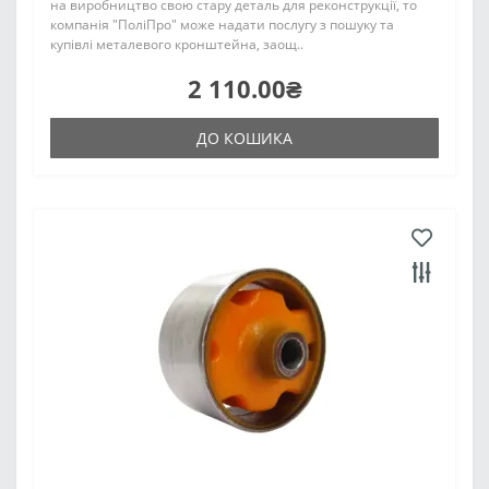
на виробництво свою стару деталь для реконструкції, то
компанія "ПоліПро" може надати послугу з пошуку та
купівлі металевого кронштейна, заощ..
2 110.00₴
ДО КОШИКА