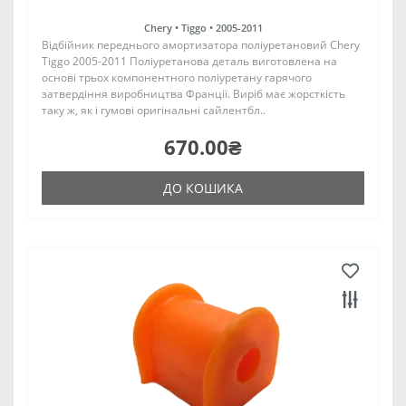
Chery •
Tiggo •
2005-2011
Відбійник переднього амортизатора поліуретановий Chery
Tiggo 2005-2011 Поліуретанова деталь виготовлена на
основі трьох компонентного поліуретану гарячого
затвердіння виробництва Франції. Виріб має жорсткість
таку ж, як і гумові оригінальні сайлентбл..
670.00₴
ДО КОШИКА