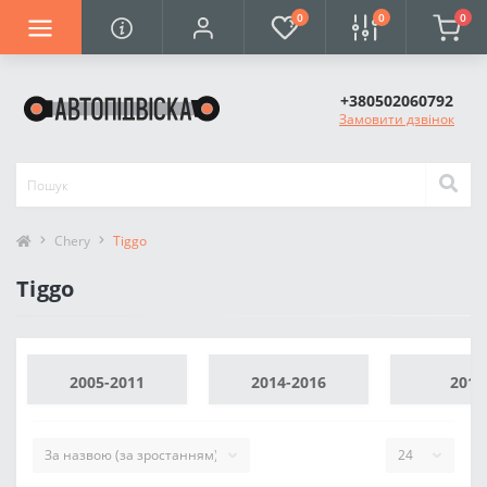
0
0
0
+380502060792
Замовити дзвінок
Chery
Tiggo
Tiggo
2005-2011
2014-2016
2016