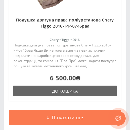
Подушка двигуна права поліуретанова Chery
Tiggo 2016- PP-0746paa
Chery •
Tiggo •
2016-
Подушка двигуна права поліуретанова Chery Tiggo 2016-
PP-0746paa Якщо Ви не маєте змоги з певних причин
надіслати на виробництво свою стару деталь для
реконструкції, то компанія "ПоліПро" може надати послугу з
пошуку та купівлі металевого кронштейна,..
6 500.00₴
ДО КОШИКА
Показати ще