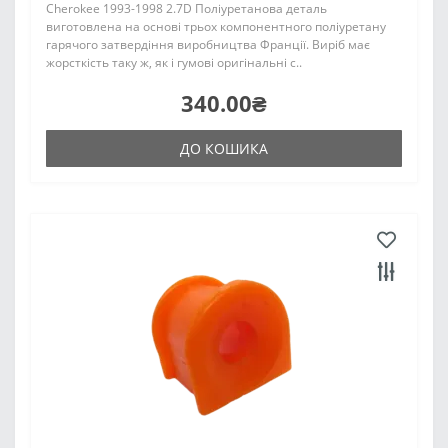
Cherokee 1993-1998 2.7D Поліуретанова деталь
виготовлена на основі трьох компонентного поліуретану
гарячого затвердіння виробництва Франції. Виріб має
жорсткість таку ж, як і гумові оригінальні с..
340.00₴
ДО КОШИКА