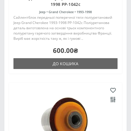
1998 PP-1042c
Jeep •
Grand Cherokee •
1993-1998
Сайлентблок передньої поперечної тяги поліуретановий
Jeep Grand Cherokee 1993-1998 PP-1042c Поліуретанова
деталь виготовлена на основі трьох компонентного
поліуретану гарячого затвердіння виробництва Франції.
Виріб має жорсткість таку ж, як і гумові ..
600.00₴
ДО КОШИКА