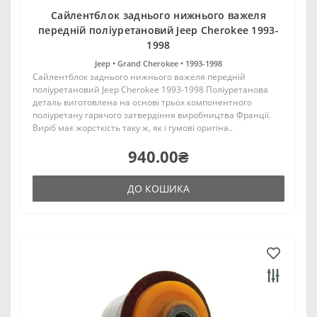
Сайлентблок заднього нижнього важеля
передній поліуретановий Jeep Cherokee 1993-
1998
Jeep •
Grand Cherokee •
1993-1998
Сайлентблок заднього нижнього важеля передній
поліуретановий Jeep Cherokee 1993-1998 Поліуретанова
деталь виготовлена на основі трьох компонентного
поліуретану гарячого затвердіння виробництва Франції.
Виріб має жорсткість таку ж, як і гумові оригіна..
940.00₴
ДО КОШИКА