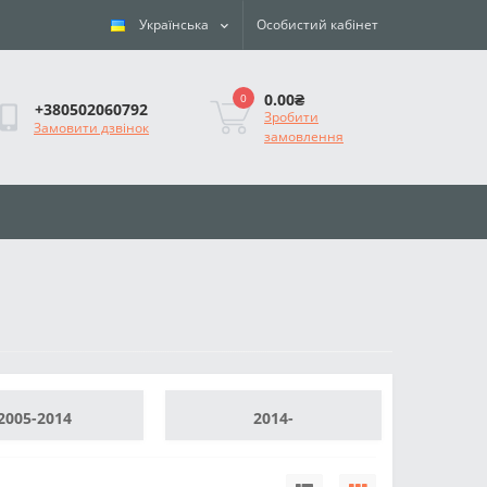
Українська
Особистий кабінет
0.00₴
0
+380502060792
Зробити
Замовити дзвінок
замовлення
2005-2014
2014-