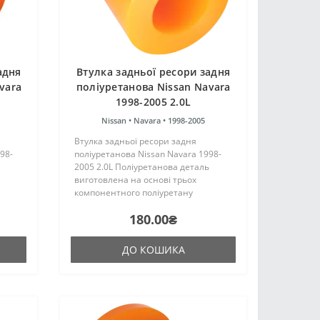
адня
Втулка задньої ресори задня
vara
поліуретанова Nissan Navara
1998-2005 2.0L
Nissan •
Navara •
1998-2005
Втулка задньої ресори задня
98-
поліуретанова Nissan Navara 1998-
2005 2.0L Поліуретанова деталь
виготовлена на основі трьох
компонентного поліуретану
цтва
гарячого затвердіння виробництва
180.00₴
аку ж,
Франції. Виріб має жорсткість таку ж,
як і гумові оригінальні сайлентбл..
ДО КОШИКА