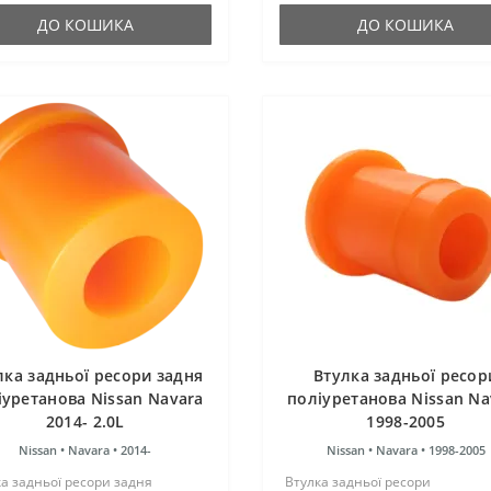
нтблоки. ..
ДО КОШИКА
ДО КОШИКА
лка задньої ресори задня
Втулка задньої ресор
іуретанова Nissan Navara
поліуретанова Nissan Na
2014- 2.0L
1998-2005
Nissan •
Navara •
2014-
Nissan •
Navara •
1998-2005
а задньої ресори задня
Втулка задньої ресори