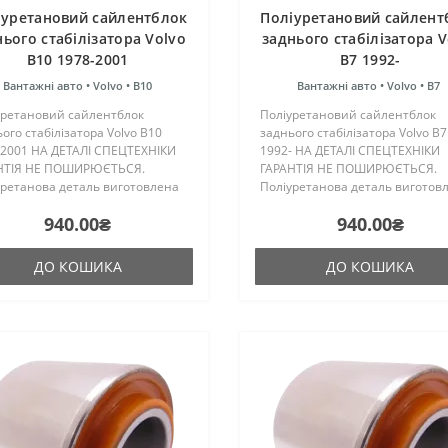
іуретановий cайлентблок
Поліуретановий cайлент
нього стабілізатора Volvo
заднього стабілізатора V
B10 1978-2001
B7 1992-
Вантажні авто •
Volvo •
B10
Вантажні авто •
Volvo •
B7
уретановий cайлентблок
Поліуретановий cайлентблок
ого стабілізатора Volvo B10
заднього стабілізатора Volvo B7
-2001 НА ДЕТАЛІ СПЕЦТЕХНІКИ
1992- НА ДЕТАЛІ СПЕЦТЕХНІКИ
НТІЯ НЕ ПОШИРЮЄТЬСЯ.
ГАРАНТІЯ НЕ ПОШИРЮЄТЬСЯ.
уретанова деталь виготовлена
Поліуретанова деталь виготов
нові трьох компонентного
на основі трьох компонентного
940.00₴
940.00₴
ретану гарячого затвердіння
поліуретану гарячого затверді
ництва Франції. Виріб має
виробництва Франції. Виріб ма
к..
жорсткість ..
ДО КОШИКА
ДО КОШИКА