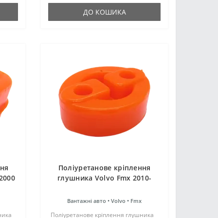
я..
ДО КОШИКА
ння
Поліуретанове кріплення
2000
глушника Volvo Fmx 2010-
Вантажні авто •
Volvo •
Fmx
ника
Поліуретанове кріплення глушника