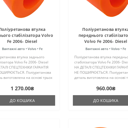
Поліуретанова втулка
Поліуретанова втулк
нього стабілізатора Volvo
переднього стабілізат
Fe 2006- Diesel
Volvo Fe 2006- Diesel
Вантажні авто •
Volvo •
Fe
Вантажні авто •
Volvo •
Fe
ретанова втулка заднього
Поліуретанова втулка переднь
лізатора Volvo Fe 2006- Diesel
стабілізатора Volvo Fe 2006- Die
ЕТАЛІ СПЕЦТЕХНІКИ ГАРАНТІЯ
НА ДЕТАЛІ СПЕЦТЕХНІКИ ГАРАН
ОШИРЮЄТЬСЯ. Поліуретанова
НЕ ПОШИРЮЄТЬСЯ. Поліурета
ь виготовлена на основі трьох
деталь виготовлена на основі 
онентного поліуретану
компонентного поліуретану
1 270.00₴
960.00₴
чого затвердіння виробництва
гарячого затвердіння виробни
ії. Виріб має жорсткість..
Франції. Виріб має жорсткіс..
ДО КОШИКА
ДО КОШИКА