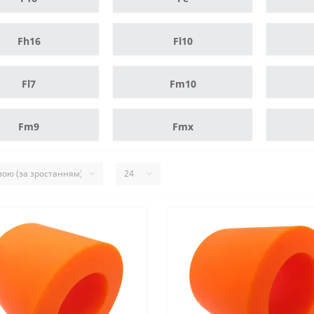
Fh16
Fl10
Fl7
Fm10
Fm9
Fmx