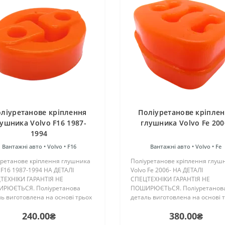
ліуретанове кріплення
Поліуретанове кріпле
ушника Volvo F16 1987-
глушника Volvo Fe 200
1994
Вантажні авто •
Volvo •
F16
Вантажні авто •
Volvo •
Fe
уретанове кріплення глушника
Поліуретанове кріплення глуш
 F16 1987-1994 НА ДЕТАЛІ
Volvo Fe 2006- НА ДЕТАЛІ
ТЕХНІКИ ГАРАНТІЯ НЕ
СПЕЦТЕХНІКИ ГАРАНТІЯ НЕ
РЮЄТЬСЯ. Поліуретанова
ПОШИРЮЄТЬСЯ. Поліуретанов
ь виготовлена на основі трьох
деталь виготовлена на основі 
онентного поліуретану
компонентного поліуретану
240.00₴
380.00₴
чого затвердіння виробництва
гарячого затвердіння виробни
ії. Виріб має жорсткість таку ж,
Франції. Виріб має жорсткість т