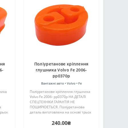
ння
Поліуретанове кріплення
6-
глушника Volvo Fe 2006-
pp0370p
Вантажні авто •
Volvo •
Fe
ника
Поліуретанове кріплення глушника
Volvo Fe 2006- pp0370p НА ДЕТАЛІ
СПЕЦТЕХНІКИ ГАРАНТІЯ НЕ
а
ПОШИРЮЄТЬСЯ. Поліуретанова
трьох
деталь виготовлена на основі трьох
компонентного поліуретану
240.00₴
цтва
гарячого затвердіння виробництва
аку ж,
Франції. Виріб має жорсткість таку ж,