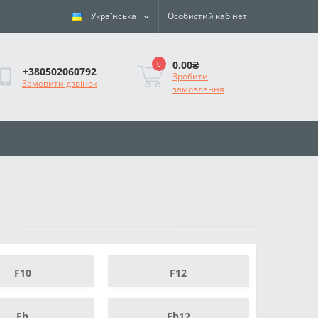
Українська
Особистий кабінет
0.00₴
0
+380502060792
Зробити
Замовити дзвінок
замовлення
F10
F12
Fh
Fh12