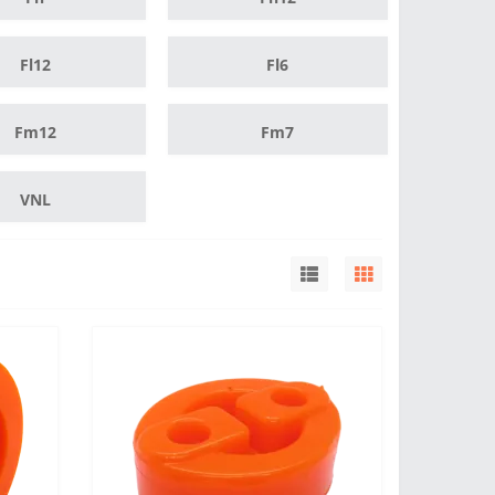
Fl12
Fl6
Fm12
Fm7
VNL