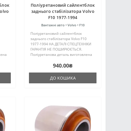
блок
Поліуретановий cайлентблок
olvo
заднього стабілізатора Volvo
F10 1977-1994
Вантажні авто •
Volvo •
F10
Поліуретановий cайлентблок
заднього стабілізатора Volvo F10
1977-1994 НА ДЕТАЛІ СПЕЦТЕХНІКИ
ГАРАНТІЯ НЕ ПОШИРЮЄТЬСЯ.
лена
Поліуретанова деталь виготовлена
на основі трьох компонентного
940.00₴
ння
поліуретану гарячого затвердіння
є
виробництва Франції. Виріб має
жорстк..
ДО КОШИКА