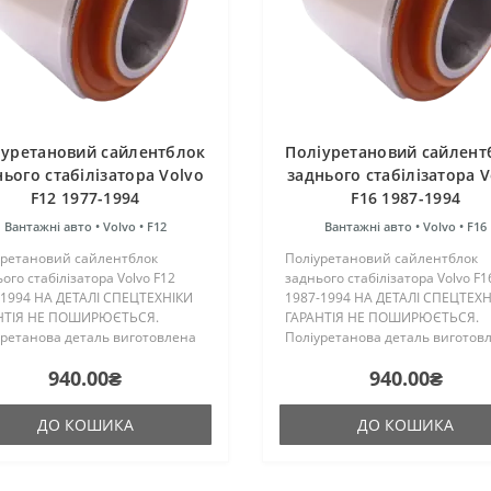
іуретановий cайлентблок
Поліуретановий cайлент
нього стабілізатора Volvo
заднього стабілізатора V
F12 1977-1994
F16 1987-1994
Вантажні авто •
Volvo •
F12
Вантажні авто •
Volvo •
F16
уретановий cайлентблок
Поліуретановий cайлентблок
ого стабілізатора Volvo F12
заднього стабілізатора Volvo F1
-1994 НА ДЕТАЛІ СПЕЦТЕХНІКИ
1987-1994 НА ДЕТАЛІ СПЕЦТЕХН
НТІЯ НЕ ПОШИРЮЄТЬСЯ.
ГАРАНТІЯ НЕ ПОШИРЮЄТЬСЯ.
уретанова деталь виготовлена
Поліуретанова деталь виготов
нові трьох компонентного
на основі трьох компонентного
940.00₴
940.00₴
ретану гарячого затвердіння
поліуретану гарячого затверді
ництва Франції. Виріб має
виробництва Франції. Виріб ма
к..
жорстк..
ДО КОШИКА
ДО КОШИКА