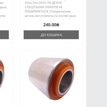
ова
Volvo Fmx 2010- НА ДЕТАЛІ
трьох
СПЕЦТЕХНІКИ ГАРАНТІЯ НЕ
ПОШИРЮЄТЬСЯ. Поліуретанова
цтва
деталь виготовлена на основі трьох
аку ж,
компонентного поліуретану
240.00₴
гарячого затвердіння виробництва
Франції. Виріб має жорсткість таку ж,
як і гум..
ДО КОШИКА