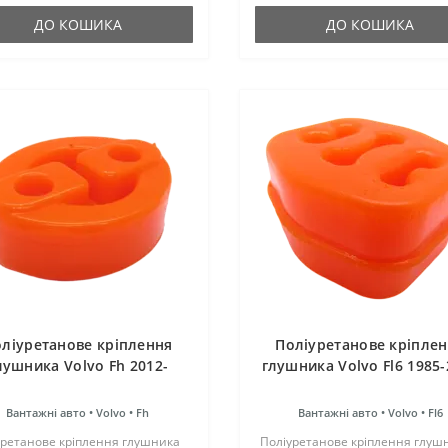
як і гумо..
ДО КОШИКА
ДО КОШИКА
ліуретанове кріплення
Поліуретанове кріпле
лушника Volvo Fh 2012-
глушника Volvo Fl6 1985-
Вантажні авто •
Volvo •
Fh
Вантажні авто •
Volvo •
Fl6
уретанове кріплення глушника
Поліуретанове кріплення глуш