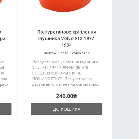
а
Поліуретанове кріплення
ора
глушника Volvo F12 1977-
1994
Вантажні авто •
Volvo •
F12
ого
Поліуретанове кріплення глушника
sel
Volvo F12 1977-1994 НА ДЕТАЛІ
ТІЯ
СПЕЦТЕХНІКИ ГАРАНТІЯ НЕ
нова
ПОШИРЮЄТЬСЯ. Поліуретанова
трьох
деталь виготовлена на основі трьох
компонентного поліуретану
240.00₴
цтва
гарячого затвердіння виробництва
Франції. Виріб має жорсткість таку ж,
як і..
ДО КОШИКА