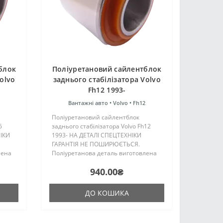
блок
Поліуретановий cайлентблок
olvo
заднього стабілізатора Volvo
Fh12 1993-
Вантажні авто •
Volvo •
Fh12
Поліуретановий cайлентблок
6
заднього стабілізатора Volvo Fh12
ІКИ
1993- НА ДЕТАЛІ СПЕЦТЕХНІКИ
ГАРАНТІЯ НЕ ПОШИРЮЄТЬСЯ.
лена
Поліуретанова деталь виготовлена
на основі трьох компонентного
940.00₴
ння
поліуретану гарячого затвердіння
є
виробництва Франції. Виріб має
жорсткіст..
ДО КОШИКА