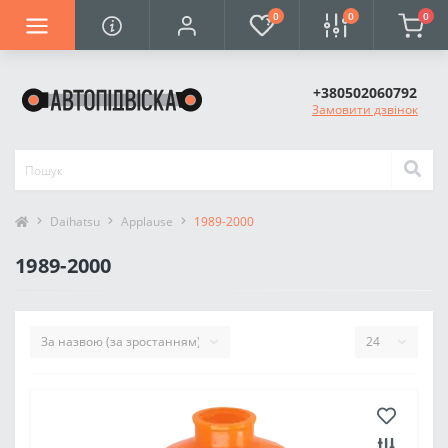
0
0
0
+380502060792
Замовити дзвінок
Daihatsu
Applause
1989-2000
1989-2000