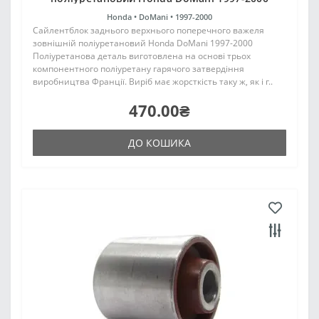
Honda •
DoMani •
1997-2000
Сайлентблок заднього верхнього поперечного важеля
зовнішній поліуретановий Honda DoMani 1997-2000
Поліуретанова деталь виготовлена на основі трьох
компонентного поліуретану гарячого затвердіння
виробництва Франції. Виріб має жорсткість таку ж, як і г..
470.00₴
ДО КОШИКА