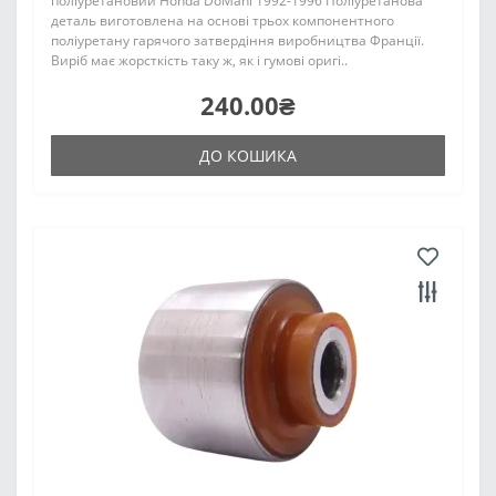
поліуретановий Honda DoMani 1992-1996 Поліуретанова
деталь виготовлена на основі трьох компонентного
поліуретану гарячого затвердіння виробництва Франції.
Виріб має жорсткість таку ж, як і гумові оригі..
240.00₴
ДО КОШИКА