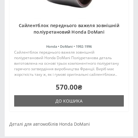
Сайлентблок переднього важеля зовнішній
поліуретановий Honda DoMani
Honda •
DoMani •
1992-1996
Сайлентблок переднього важеля зовнішній
поліуретановий Honda DoMani Поліуретанова деталь
виготовлена на основі трьох компонентного поліуретану
гарячого затвердіння виробництва Франції. Виріб має
жорсткість таку ж, як і гумові оригінальні сайлентблоки..
570.00₴
ДО КОШИКА
Деталі для автомобілів Honda DoMani