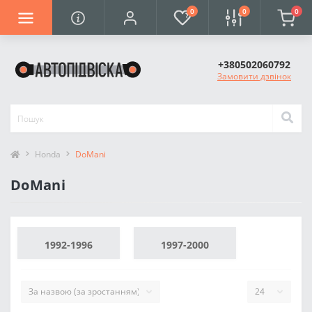
0
0
0
+380502060792
Замовити дзвінок
Honda
DoMani
DoMani
1992-1996
1997-2000