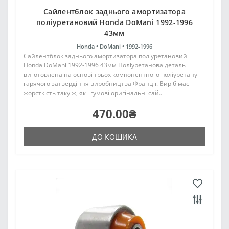
Сайлентблок заднього амортизатора
поліуретановий Honda DoMani 1992-1996
43мм
Honda •
DoMani •
1992-1996
Сайлентблок заднього амортизатора поліуретановий
Honda DoMani 1992-1996 43мм Поліуретанова деталь
виготовлена на основі трьох компонентного поліуретану
гарячого затвердіння виробництва Франції. Виріб має
жорсткість таку ж, як і гумові оригінальні сай..
470.00₴
ДО КОШИКА