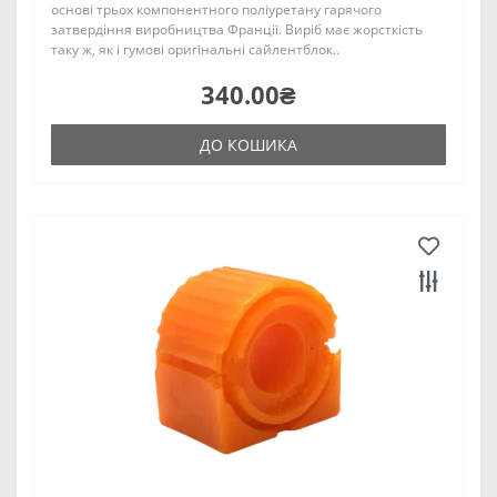
основі трьох компонентного поліуретану гарячого
затвердіння виробництва Франції. Виріб має жорсткість
таку ж, як і гумові оригінальні сайлентблок..
340.00₴
ДО КОШИКА