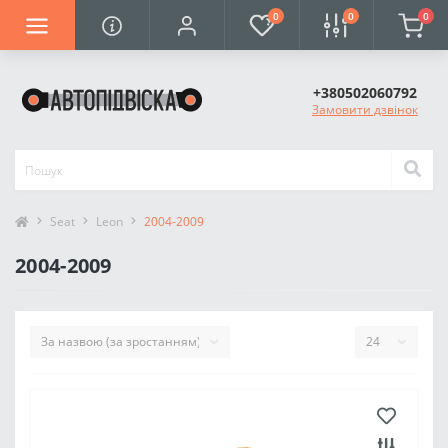
0
0
0
+380502060792
Замовити дзвінок
Seat
Leon
2004-2009
2004-2009