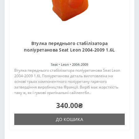
Втулка переднього стабілізатора
поліуретанова Seat Leon 2004-2009 1.6L
Seat •
Leon •
2004-2009
Втулка переднього стабілізатора поліуретанова Seat Leon
2004-2009 1.6L Поліуретанова деталь виготовлена на
основі трьох компонентного поліуретану гарячого
затвердіння виробництва Франції. Виріб має жорсткість
таку ж, як і гумові оригінальні сайлентбл..
340.00₴
ДО КОШИКА