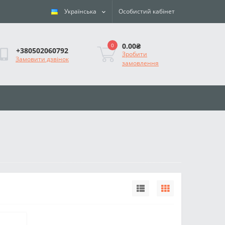
Українська
Особистий кабінет
0.00₴
0
+380502060792
Зробити
Замовити дзвінок
замовлення