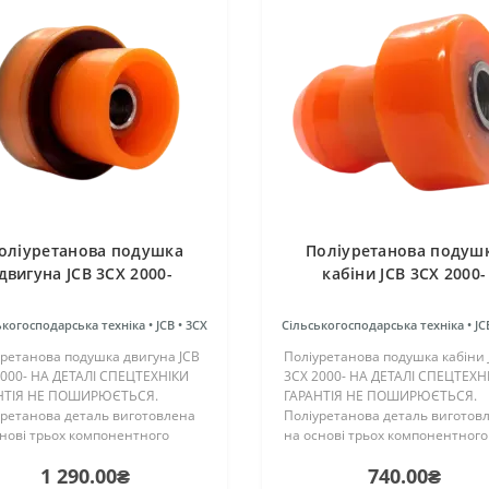
оліуретанова подушка
Поліуретанова подуш
двигуна JCB 3CX 2000-
кабіни JCB 3CX 2000-
ькогосподарська техніка •
JCB •
3CX
Сільськогосподарська техніка •
JC
уретанова подушка двигуна JCB
Поліуретанова подушка кабіни 
2000- НА ДЕТАЛІ СПЕЦТЕХНІКИ
3CX 2000- НА ДЕТАЛІ СПЕЦТЕХН
НТІЯ НЕ ПОШИРЮЄТЬСЯ.
ГАРАНТІЯ НЕ ПОШИРЮЄТЬСЯ.
уретанова деталь виготовлена
Поліуретанова деталь виготов
нові трьох компонентного
на основі трьох компонентного
ретану гарячого затвердіння
поліуретану гарячого затверді
1 290.00₴
740.00₴
ництва Франції. Виріб має
виробництва Франції. Виріб ма