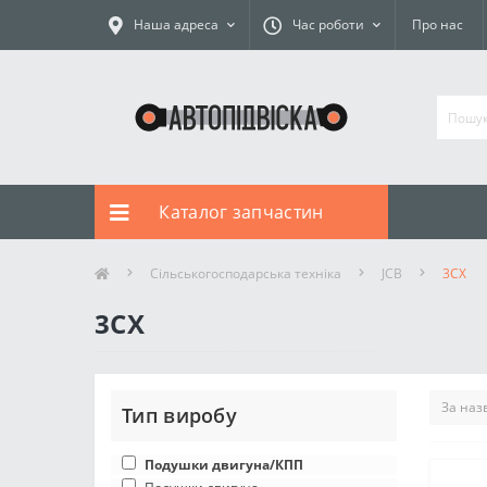
Наша адреса
Час роботи
Про нас
Каталог запчастин
Сільськогосподарська техніка
JCB
3CX
3CX
Тип виробу
Подушки двигуна/КПП