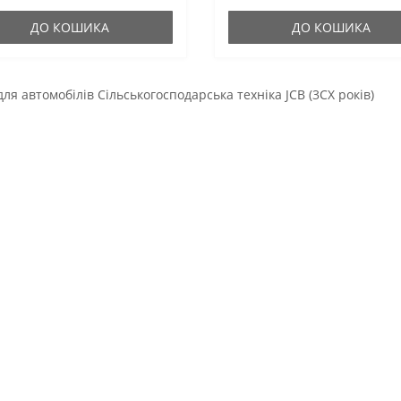
ість таку ж, як і гумові о..
жорсткість таку ж, як і гумові ор.
ДО КОШИКА
ДО КОШИКА
для автомобілів Сільськогосподарська техніка JCB (3CX років)