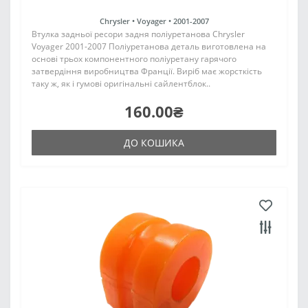
Chrysler •
Voyager •
2001-2007
Втулка задньої ресори задня поліуретанова Chrysler
Voyager 2001-2007 Поліуретанова деталь виготовлена на
основі трьох компонентного поліуретану гарячого
затвердіння виробництва Франції. Виріб має жорсткість
таку ж, як і гумові оригінальні сайлентблок..
160.00₴
ДО КОШИКА