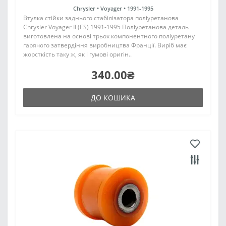
Chrysler •
Voyager •
1991-1995
Втулка стійки заднього стабілізатора поліуретанова
Chrysler Voyager II (ES) 1991-1995 Поліуретанова деталь
виготовлена на основі трьох компонентного поліуретану
гарячого затвердіння виробництва Франції. Виріб має
жорсткість таку ж, як і гумові оригін..
340.00₴
ДО КОШИКА