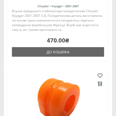
Chrysler •
Voyager •
2001-2007
Втулка переднього стабілізатора поліуретанова Chrysler
Voyager 2001-2007 3.3L Поліуретанова деталь виготовлена
на основі трьох компонентного поліуретану гарячого
затвердіння виробництва Франції. Виріб має жорсткість
таку ж, як і гумові оригінальні са..
470.00₴
ДО КОШИКА