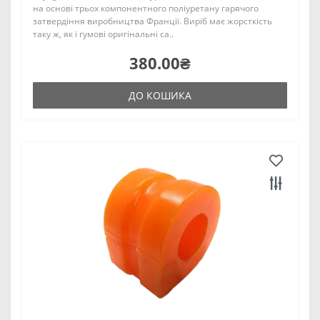
на основі трьох компонентного поліуретану гарячого
затвердіння виробництва Франції. Виріб має жорсткість
таку ж, як і гумові оригінальні са..
380.00₴
ДО КОШИКА