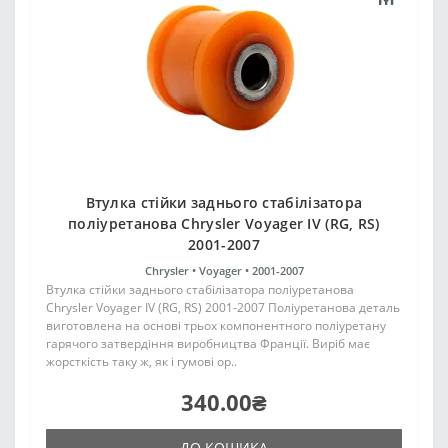
Втулка стійки заднього стабілізатора
поліуретанова Chrysler Voyager IV (RG, RS)
2001-2007
Chrysler •
Voyager •
2001-2007
Втулка стійки заднього стабілізатора поліуретанова
Chrysler Voyager IV (RG, RS) 2001-2007 Поліуретанова деталь
виготовлена на основі трьох компонентного поліуретану
гарячого затвердіння виробництва Франції. Виріб має
жорсткість таку ж, як і гумові ор..
340.00₴
ДО КОШИКА