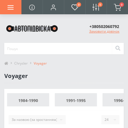
0
0
0
+380502060792
Замовити дзвінок
Chrysler
Voyager
Voyager
1984-1990
1991-1995
1996-2