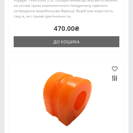
Voyager 1996-2000 3.3L Поліуретанова деталь виготовлена
на основі трьох компонентного поліуретану гарячого
затвердіння виробництва Франції. Виріб має жорсткість
таку ж, як і гумові оригінальні са..
470.00₴
ДО КОШИКА