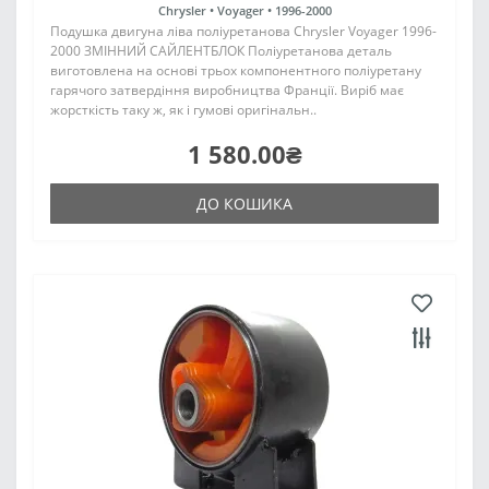
Chrysler •
Voyager •
1996-2000
Подушка двигуна ліва поліуретанова Chrysler Voyager 1996-
2000 ЗМІННИЙ САЙЛЕНТБЛОК Поліуретанова деталь
виготовлена на основі трьох компонентного поліуретану
гарячого затвердіння виробництва Франції. Виріб має
жорсткість таку ж, як і гумові оригінальн..
1 580.00₴
ДО КОШИКА