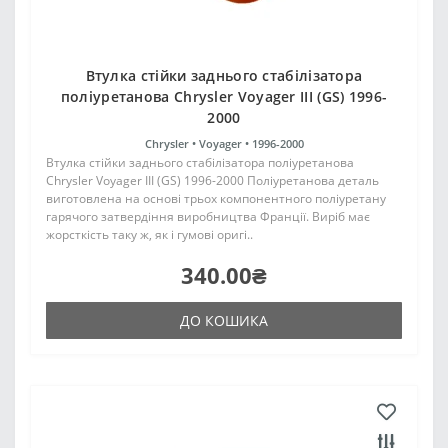
Втулка стійки заднього стабілізатора
поліуретанова Chrysler Voyager III (GS) 1996-
2000
Chrysler •
Voyager •
1996-2000
Втулка стійки заднього стабілізатора поліуретанова
Chrysler Voyager III (GS) 1996-2000 Поліуретанова деталь
виготовлена на основі трьох компонентного поліуретану
гарячого затвердіння виробництва Франції. Виріб має
жорсткість таку ж, як і гумові оригі..
340.00₴
ДО КОШИКА